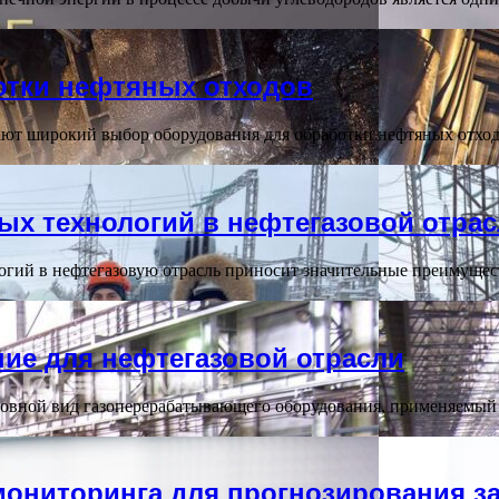
отки нефтяных отходов
т широкий выбор оборудования для обработки нефтяных отходо
х технологий в нефтегазовой отра
ий в нефтегазовую отрасль приносит значительные преимущест
ие для нефтегазовой отрасли
овной вид газоперерабатывающего оборудования, применяемый 
мониторинга для прогнозирования з