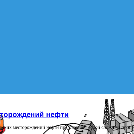
сторождений нефти
орских месторождений нефти представляет собой сложный проц