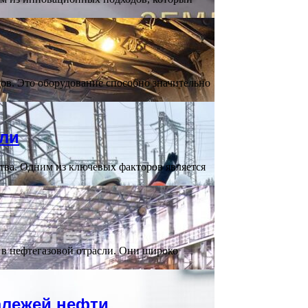
в. Это оборудование способно значительно
сли
ва. Одним из ключевых факторов является
в нефтегазовой отрасли. Они широко
алежей нефти