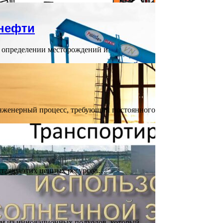
 нефти
в определении месторождений и
нженерный процесс, требующий постоянного
оставку этих ценных ресурсов…
им из инновационных подходов, который