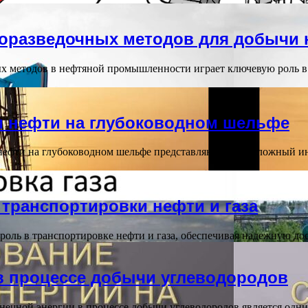
горазведочных методов для добычи
ых методов в нефтяной промышленности играет ключевую роль 
 нефти на глубоководном шельфе
ефти на глубоководном шельфе представляют собой сложный и
транспортировки нефти и газа
роль в транспортировке нефти и газа, обеспечивая надежную д
в процессе добычи углеводородов
нечной энергии в процессе добычи углеводородов является одн