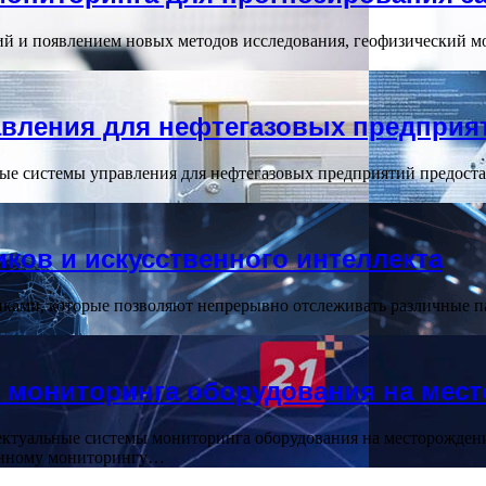
й и появлением новых методов исследования, геофизический м
вления для нефтегазовых предприя
е системы управления для нефтегазовых предприятий предоста
ков и искусственного интеллекта
ами, которые позволяют непрерывно отслеживать различные п
 мониторинга оборудования на мес
ктуальные системы мониторинга оборудования на месторождени
оянному мониторингу…