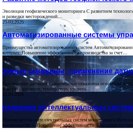
Эволюция геофизического мониторинга С развитием технологи
и разведки месторождений…
25.03.2026
Автоматизированные системы упра
Преимущества автоматизированных систем Автоматизированны
которых: Повышение эффективности производства за счет…
24.03.2026
Умные скважины: применение датчи
Применение датчиков Современные скважины оснащены датчик
измерять давление, температуру, уровень…
22.03.2026
недрение интеллектуальных систем
Преимущества интеллектуальных систем мониторинга Интелле
преимуществ: 1. Повышение эффективности: Благодаря пост