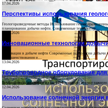
17.04.2026
Перспективы использования геоло
Геологоразведочные методы Использование геологоразведочн
планировании добычи нефти. Современные технологии…
16.04.2026
Инновационные технологии добычи
Инновации в добыче нефти Современные технологии добычи н
совершенствования и…
13.04.2026
Трубопроводное оборудование для 
Трубопроводы для нефти и газа Трубопроводы играют важную 
12.04.2026
Использование солнечной энергии 
Солнечная энергия в добыче углеводородов Использование сол