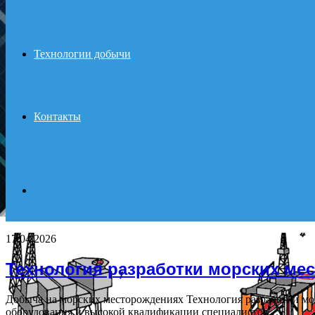
Технологии добычи
Контакты
Search
17.04.2026
for
Технология разработки морских ме
Добыча на морских месторождениях Технология разработки м
оборудования и высокой квалификации специалистов.…