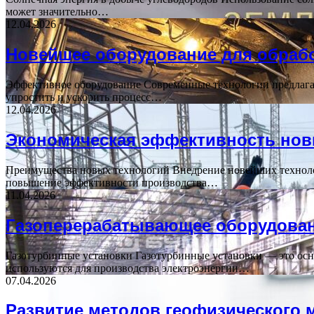
может значительно…
12.04.2026
Новейшее оборудование для обраб
Эффективное оборудование Современные технологии предлагаю
упростить и ускорить процесс…
12.04.2026
Экономическая эффективность новы
Преимущества новых технологий Внедрение новейших технолог
повышение эффективности производства…
11.04.2026
Газоперерабатывающее оборудован
Газотурбинные установки Газотурбинные установки — это осн
используются для производства электроэнергии…
07.04.2026
Развитие методов геофизического 