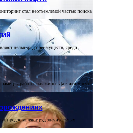
ониторинг стал неотъемлемой частью поиска
тий
вляют целый ряд преимуществ, среди
араметры работы скважины. Датчики могут
торождениях
ях предоставляют ряд значительных