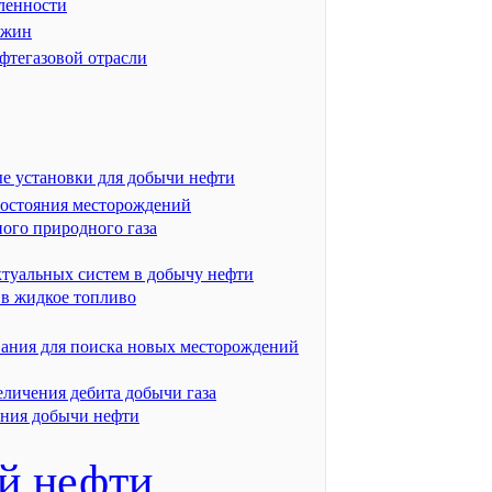
ленности
ажин
фтегазовой отрасли
е установки для добычи нефти
состояния месторождений
ого природного газа
ктуальных систем в добычу нефти
 в жидкое топливо
вания для поиска новых месторождений
еличения дебита добычи газа
ения добычи нефти
й нефти