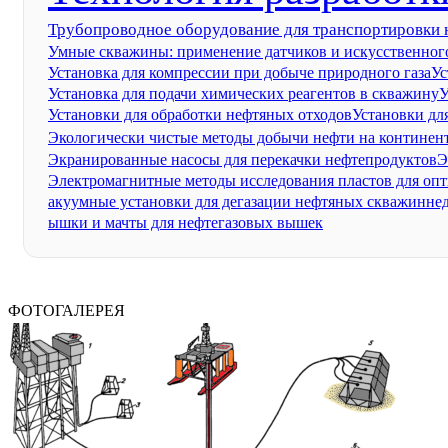
Трубопроводное оборудование для транспортировки н
Умные скважины: применение датчиков и искусственног
Установка для компрессии при добыче природного газа
Ус
Установка для подачи химических реагентов в скважину
У
Установки для обработки нефтяных отходов
Установки для
Экологически чистые методы добычи нефти на континен
Экранированные насосы для перекачки нефтепродуктов
Э
Электромагнитные методы исследования пластов для оп
акуумные установки для дегазации нефтяных скважин
не
ышки и мачты для нефтегазовых вышек
ФОТОГАЛЕРЕЯ