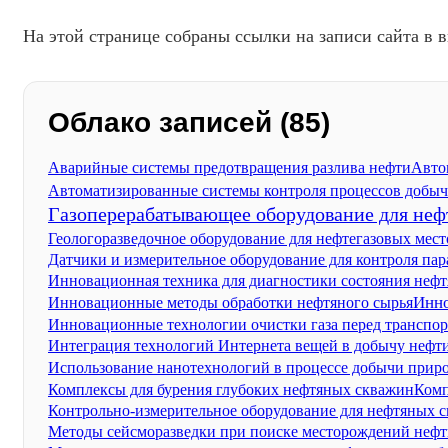
На этой странице собраны ссылки на записи сайта в в
Облако записей (85)
Аварийные системы предотвращения разлива нефти
Авто
Автоматизированные системы контроля процессов добыч
Газоперерабатывающее оборудование для неф
Геологоразведочное оборудование для нефтегазовых мес
Датчики и измерительное оборудование для контроля па
Инновационная техника для диагностики состояния неф
Инно
Инновационные методы обработки нефтяного сырья
Инновационные технологии очистки газа перед транспо
Интеграция технологий Интернета вещей в добычу нефти
Использование нанотехнологий в процессе добычи приро
Комплексы для бурения глубоких нефтяных скважин
Комп
Контрольно-измерительное оборудование для нефтяных 
Методы сейсморазведки при поиске месторождений нефти