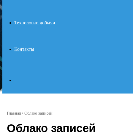
Технологии добычи
Контакты
Search
for
Главная
/
Облако записей
Облако записей