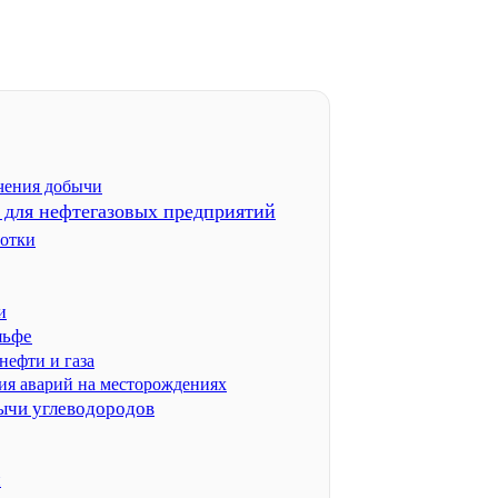
чения добычи
 для нефтегазовых предприятий
ботки
и
льфе
нефти и газа
ия аварий на месторождениях
бычи углеводородов
и