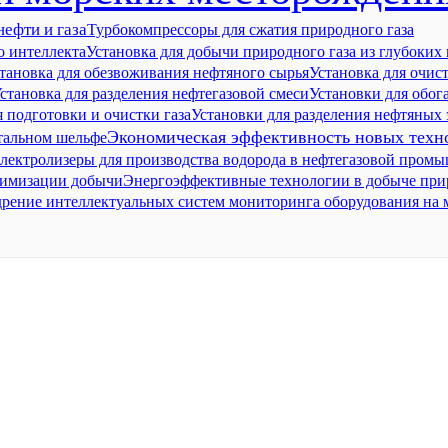
ефти и газа
Турбокомпрессоры для сжатия природного газа
о интеллекта
Установка для добычи природного газа из глубоких
тановка для обезвоживания нефтяного сырья
Установка для очист
становка для разделения нефтегазовой смеси
Установки для обог
 подготовки и очистки газа
Установки для разделения нефтяных
Экономическая эффективность новых техно
тальном шельфе
лектролизеры для производства водорода в нефтегазовой пром
тимизации добычи
Энергоэффективные технологии в добыче прир
дрение интеллектуальных систем мониторинга оборудования на