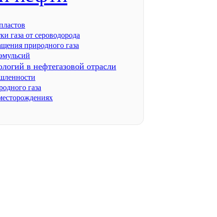
 пластов
ки газа от сероводорода
ащения природного газа
 эмульсий
логий в нефтегазовой отрасли
ышленности
одного газа
 месторождениях