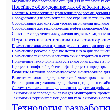
Модульные компрессорные станции для нефтегазовых об
Новейшее оборудование для обработки неф
Облачные технологии в управлении процессами добычи н
Оборудование для горизонтального бурения нефтяных с
Оборудование для контроля уровня загрязнения нефтяног
Оборудование для теплоизоляции нефтегазопроводов
Опт
Очистные сооружения для удаления нефтяных загрязнен
Перспективы использования геологоразв
Применение аналитики данных для оптимизации процесс
Применение роботов в добыче нефти и газа для повышен
Применение технологий генетических алгоритмов в опт
Применение технологий искусственного интеллекта в пр
Процесс газлифтной добычи нефти
Процесс гидроразрыва
Развитие методов геофизического мониторинга дл
Развитие методов гидродинамической моделирования в н
Революционная установка для добычи природного газа
Ро
Системы мониторинга и управления процессами добычи
Технологии беспроводной связи для мониторинга процес
Технология горизонтальной добычи газа
Технология обра
Технология разработ