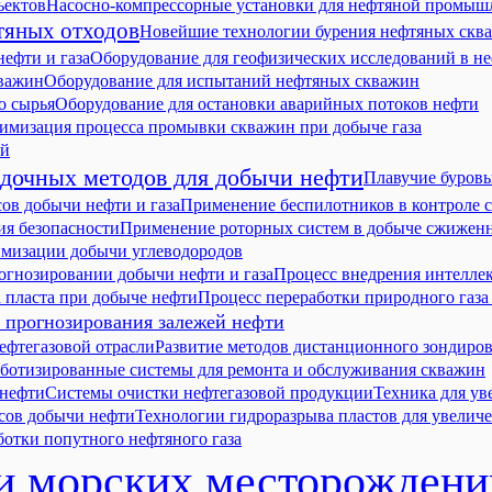
ъектов
Насосно-компрессорные установки для нефтяной промыш
тяных отходов
Новейшие технологии бурения нефтяных скв
ефти и газа
Оборудование для геофизических исследований в не
кважин
Оборудование для испытаний нефтяных скважин
о сырья
Оборудование для остановки аварийных потоков нефти
имизация процесса промывки скважин при добыче газа
ий
едочных методов для добычи нефти
Плавучие буровы
ов добычи нефти и газа
Применение беспилотников в контроле 
ия безопасности
Применение роторных систем в добыче сжиженн
имизации добычи углеводородов
огнозировании добычи нефти и газа
Процесс внедрения интелле
 пласта при добыче нефти
Процесс переработки природного газа
я прогнозирования залежей нефти
ефтегазовой отрасли
Развитие методов дистанционного зондиро
ботизированные системы для ремонта и обслуживания скважин
 нефти
Системы очистки нефтегазовой продукции
Техника для ув
сов добычи нефти
Технологии гидроразрыва пластов для увелич
ботки попутного нефтяного газа
ки морских месторождени