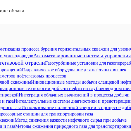
иде облака.
матизация процесса бурения горизонтальных скважин для увели
Автоматизированные системы управления
и углеводородов
тегазовой отрасли
Газотурбинные установки для газоперера
торождений
Гидравлическое оборудование для нефтяных вышек
раметров нефтегазовых процессов
тяной скважины
Инновационные методы добычи сланцевой нефт
вационные технологии добычи нефти на глубоководном ше
ртировкой
Интеграция облачных вычислений в процессы добычи 
 и газа
Интеллектуальные системы диагностики и предотвращен
Использование солнечной энергии в процессе до
дного газа
рессорные станции для транспортировки газа
скважин
Метод снижения вязкости нефтяного сырья при добыче
 и газа
Методы сжижения природного газа для транспортировк