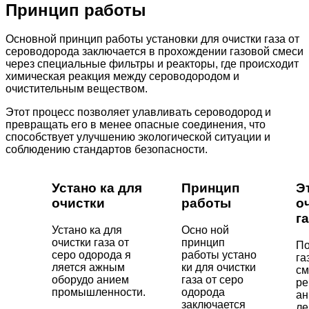
Принцип работы
Основной принцип работы установки для очистки газа от
сероводорода заключается в прохождении газовой смеси
через специальные фильтры и реакторы, где происходит
химическая реакция между сероводородом и
очистительным веществом.
Этот процесс позволяет улавливать сероводород и
превращать его в менее опасные соединения, что
способствует улучшению экологической ситуации и
соблюдению стандартов безопасности.
Устано ка для
Принцип
Э
очистки
работы
о
г
Устано ка для
Осно ной
очистки газа от
принцип
По
серо одорода я
работы устано
га
ляется ажным
ки для очистки
см
оборудо анием
газа от серо
ре
промышленности.
одорода
ан
заключается
ле