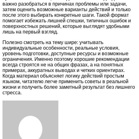
важно разобраться в причинах проблемы или задачи,
затем оценить возможные варианты действий и только
после этого выбирать конкретные шаги. Такой формат
помогает избежать лишней спешки, типичных ошибок и
поверхностных решений, которые выглядят удобными
лишь на первый взгляд.
Полезно смотреть на тему шире: учитывать
индивидуальные особенности, реальные условия,
уровень подготовки, доступные ресурсы и возможные
ограничения. Именно поэтому хорошие рекомендации
всегда строятся не на общих фразах, а на понятных
примерах, аккуратных выводах и четких ориентирах.
Когда материал объясняет логику действий простым
языком, читателю легче применить советы в реальной
жизни и получить более заметный результат без лишнего
стресса.
Facebook
Twitter
LinkedIn
Tumblr
Pinterest
Reddit
VKontakte
Odnoklassniki
Skype
WhatsApp
Telegram
Viber
Share
Print
via
Email