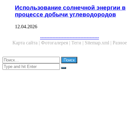
Использование солнечной энергии в
процессе добычи углеводородов
12.04.2026
Facebook
Twitter
WhatsApp
Telegram
--------------------------------------
Карта сайта |
Фотогалерея |
Теги |
Sitemap.xml |
Разное
Close
Найти:
Close
Search
for