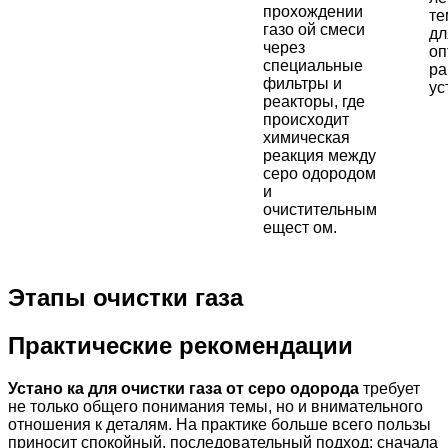
прохождении
те
газо ой смеси
дл
через
оп
специальные
ра
фильтры и
ус
реакторы, где
происходит
химическая
реакция между
серо одородом
и
очистительным
ещест ом.
Этапы очистки газа
Практические рекомендации
Устано ка для очистки газа от серо одорода
требует
не только общего понимания темы, но и внимательного
отношения к деталям. На практике больше всего пользы
приносит спокойный, последовательный подход: сначала