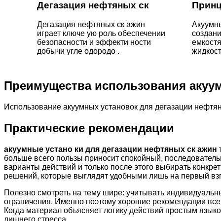
Дегазация нефтяных ск
Принц
Дегазация нефтяных ск ажин
Акуумны
играет ключе ую роль обеспечении
создан
безопасности и эффекти ности
емкостя
добычи угле одородо .
жидкост
Преимущества использования акуу
Использование акуумных установок для дегазации нефтян
Практические рекомендации
акуумные устано ки для дегазации нефтяных ск ажин
больше всего пользы приносит спокойный, последователь
варианты действий и только после этого выбирать конкр
решений, которые выглядят удобными лишь на первый взг
Полезно смотреть на тему шире: учитывать индивидуальн
ограничения. Именно поэтому хорошие рекомендации всегд
Когда материал объясняет логику действий простым языко
лишнего стресса.