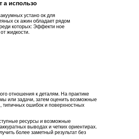
 а использо
акуумных устано ок для
тяных ск ажин обладает рядом
среди которых: Эффекти ное
 от жидкости.
ого отношения к деталям. На практике
мы или задачи, затем оценить возможные
и, типичных ошибок и поверхностных
оступные ресурсы и возможные
аккуратных выводах и четких ориентирах.
лучить более заметный результат без