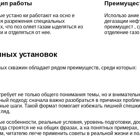
ип работы
Преимущест
е устано ки работают на осно е
Использо ание 
ия разрежения специальных
дегазации неф
х, что поз оляет газам ыделяться из
преимущест , 
и и отделяться от нее.
отделение газо
мных установок
ых скважин обладает рядом преимуществ, среди которых:
требует не только общего понимания темы, но и внимательн
ный подход: сначала важно разобраться в причинах пробле
етные шаги. Такой формат помогает избежать лишней спешк
ляд.
ые особенности, реальные условия, уровень подготовки, д
а строятся не на общих фразах, а на понятных примерах, 
м, читателю легче применить советы в реальной жизни и по